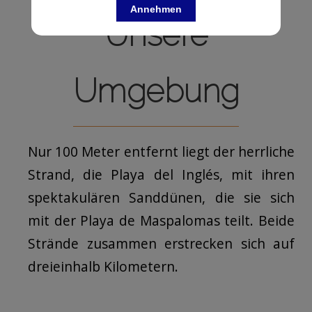
Annehmen
Unsere
Umgebung
Nur 100 Meter entfernt liegt der herrliche
Strand, die Playa del Inglés, mit ihren
spektakulären Sanddünen, die sie sich
mit der Playa de Maspalomas teilt. Beide
Strände zusammen erstrecken sich auf
dreieinhalb Kilometern.