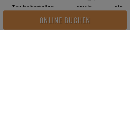
Taxihaltestellen sowie ein
Fremdenverkehrsbüro.
ONLINE BUCHEN
Bilder Galerie